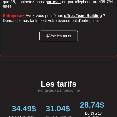
que 18, contactez-nous
par mail
ou par téléphone au 438 794-
8844
.
Entreprise ‣
Avez-vous pensé aux
offres Team Building
?
Demandez nos tarifs pour votre évènement d’entreprise.
Voir les tarifs
Les tarifs
exl. taxes / par personne
28.74$
34.49$
31.04$
De 13 à 18