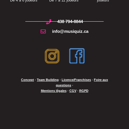
De 4 à 6 joueurs
De 7 à 12 joueurs
joueurs
438 794-8844
info@musiquiz.ca
Concept
•
Team Building
•
Licence/Franchises
•
Foire aux
questions
•
Mentions légales
•
CGV
•
RGPD